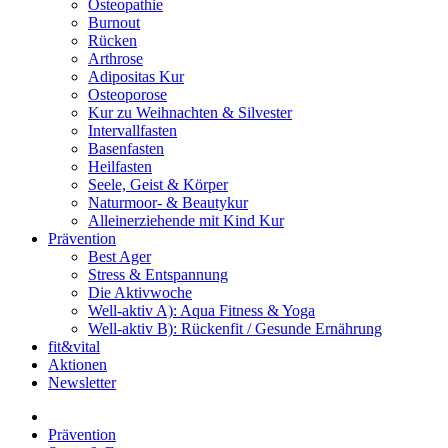
Osteopathie
Burnout
Rücken
Arthrose
Adipositas Kur
Osteoporose
Kur zu Weihnachten & Silvester
Intervallfasten
Basenfasten
Heilfasten
Seele, Geist & Körper
Naturmoor- & Beautykur
Alleinerziehende mit Kind Kur
Prävention
Best Ager
Stress & Entspannung
Die Aktivwoche
Well-aktiv A): Aqua Fitness & Yoga
Well-aktiv B): Rückenfit / Gesunde Ernährung
fit&vital
Aktionen
Newsletter
Prävention