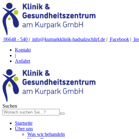
06648 - 540
|
info@kurparkklinik-badsalzschlirf.de
|
Facebook
|
In
Kontakt
|
Anfahrt
Suchen
Type 2 or more characters
Startseite
for results.
Über uns
Was wir behandeln