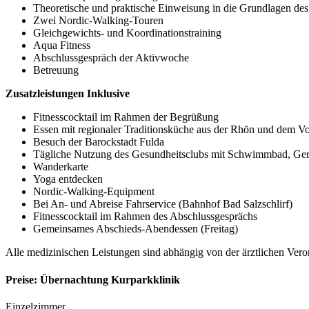
Theoretische und praktische Einweisung in die Grundlagen de
Zwei Nordic-Walking-Touren
Gleichgewichts- und Koordinationstraining
Aqua Fitness
Abschlussgespräch der Aktivwoche
Betreuung
Zusatzleistungen Inklusive
Fitnesscocktail im Rahmen der Begrüßung
Essen mit regionaler Traditionsküche aus der Rhön und dem V
Besuch der Barockstadt Fulda
Tägliche Nutzung des Gesundheitsclubs mit Schwimmbad, Gerä
Wanderkarte
Yoga entdecken
Nordic-Walking-Equipment
Bei An- und Abreise Fahrservice (Bahnhof Bad Salzschlirf)
Fitnesscocktail im Rahmen des Abschlussgesprächs
Gemeinsames Abschieds-Abendessen (Freitag)
Alle medizinischen Leistungen sind abhängig von der ärztlichen Vero
Preise: Übernachtung Kurparkklinik
Einzelzimmer