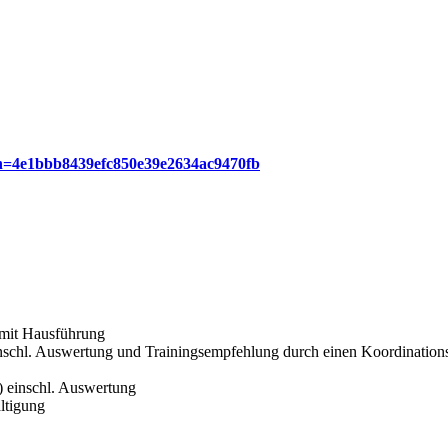
sh=4e1bbb8439efc850e39e2634ac9470fb
mit Hausführung
einschl. Auswertung und Trainingsempfehlung durch einen Koordinations
 einschl. Auswertung
ltigung