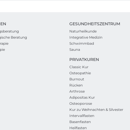
IEN
GESUNDHEITSZENTRUM
gsberatung
Naturheilkunde
ische Beratung
Integrative Medizin
rapie
Schwimmbad
pie
Sauna
PRIVATKUREN
Classic Kur
Osteopathie
Burnout
Rücken
Arthrose
Adipositas Kur
Osteoporose
Kur zu Weihnachten & Silvester
Intervallfasten
Basenfasten
Heilfasten